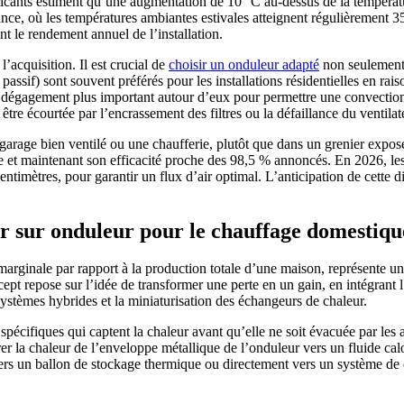
icants estiment qu’une augmentation de 10 °C au-dessus de la températu
ce, où les températures ambiantes estivales atteignent régulièrement 35
t le rendement annuel de l’installation.
’acquisition. Il est crucial de
choisir un onduleur adapté
non seulement 
sif) sont souvent préférés pour les installations résidentielles en raison 
 dégagement plus important autour d’eux pour permettre une convection n
tre écourtée par l’encrassement des filtres ou la défaillance du ventilat
arage bien ventilé ou une chaufferie, plutôt que dans un grenier exposé
 et maintenant son efficacité proche des 98,5 % annoncés. En 2026, les n
ntimètres, pour garantir un flux d’air optimal. L’anticipation de cette d
ur sur onduleur pour le chauffage domestiqu
 marginale par rapport à la production totale d’une maison, représente u
pt repose sur l’idée de transformer une perte en un gain, en intégrant 
stèmes hybrides et la miniaturisation des échangeurs de chaleur.
spécifiques qui captent la chaleur avant qu’elle ne soit évacuée par les 
r la chaleur de l’enveloppe métallique de l’onduleur vers un fluide cal
vers un ballon de stockage thermique ou directement vers un système d