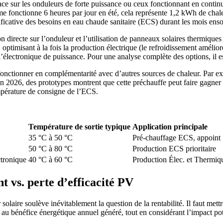
fficace sur les onduleurs de forte puissance ou ceux fonctionnant en co
e fonctionne 6 heures par jour en été, cela représente 1,2 kWh de chal
ificative des besoins en eau chaude sanitaire (ECS) durant les mois ensol
tion directe sur l’onduleur et l’utilisation de panneaux solaires thermi
optimisant à la fois la production électrique (le refroidissement améli
l’électronique de puissance. Pour une analyse complète des options, il es
onctionner en complémentarité avec d’autres sources de chaleur. Par exe
En 2026, des prototypes montrent que cette préchauffe peut faire gagner
température de consigne de l’ECS.
Température de sortie typique
Application principale
35 °C à 50 °C
Pré-chauffage ECS, appoint
50 °C à 80 °C
Production ECS prioritaire
ctronique
40 °C à 60 °C
Production Élec. et Thermiq
t vs. perte d’efficacité PV
laire soulève inévitablement la question de la rentabilité. Il faut mettr
 au bénéfice énergétique annuel généré, tout en considérant l’impact pote