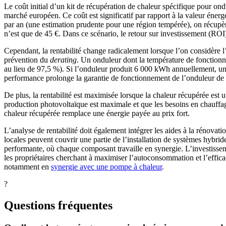
Le coût initial d’un kit de récupération de chaleur spécifique pour ond
marché européen. Ce coût est significatif par rapport à la valeur én
par an (une estimation prudente pour une région tempérée), on récupèr
n’est que de 45 €. Dans ce scénario, le retour sur investissement (ROI
Cependant, la rentabilité change radicalement lorsque l’on considère l’
prévention du
derating
. Un onduleur dont la température de fonction
au lieu de 97,5 %). Si l’onduleur produit 6 000 kWh annuellement, un
performance prolonge la garantie de fonctionnement de l’onduleur de d
De plus, la rentabilité est maximisée lorsque la chaleur récupérée est 
production photovoltaïque est maximale et que les besoins en chauffage 
chaleur récupérée remplace une énergie payée au prix fort.
L’analyse de rentabilité doit également intégrer les aides à la rénovat
locales peuvent couvrir une partie de l’installation de systèmes hybri
performante, où chaque composant travaille en synergie. L’investissem
les propriétaires cherchant à maximiser l’autoconsommation et l’effica
notamment en
synergie avec une pompe à chaleur
.
?
Questions fréquentes