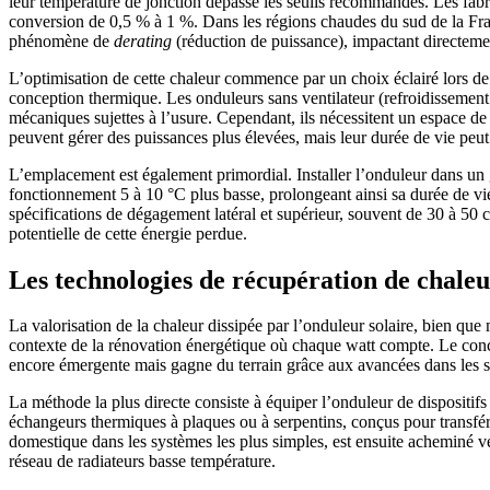
leur température de jonction dépasse les seuils recommandés. Les fabr
conversion de 0,5 % à 1 %. Dans les régions chaudes du sud de la Fran
phénomène de
derating
(réduction de puissance), impactant directemen
L’optimisation de cette chaleur commence par un choix éclairé lors de l
conception thermique. Les onduleurs sans ventilateur (refroidissement pas
mécaniques sujettes à l’usure. Cependant, ils nécessitent un espace de
peuvent gérer des puissances plus élevées, mais leur durée de vie peut ê
L’emplacement est également primordial. Installer l’onduleur dans un g
fonctionnement 5 à 10 °C plus basse, prolongeant ainsi sa durée de vie
spécifications de dégagement latéral et supérieur, souvent de 30 à 50 ce
potentielle de cette énergie perdue.
Les technologies de récupération de chale
La valorisation de la chaleur dissipée par l’onduleur solaire, bien que
contexte de la rénovation énergétique où chaque watt compte. Le conce
encore émergente mais gagne du terrain grâce aux avancées dans les sy
La méthode la plus directe consiste à équiper l’onduleur de dispositifs 
échangeurs thermiques à plaques ou à serpentins, conçus pour transfére
domestique dans les systèmes les plus simples, est ensuite acheminé 
réseau de radiateurs basse température.