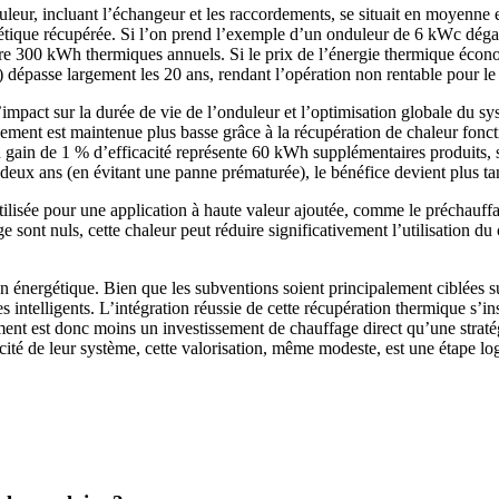
uleur, incluant l’échangeur et les raccordements, se situait en moyenne 
ergétique récupérée. Si l’on prend l’exemple d’un onduleur de 6 kWc dég
e 300 kWh thermiques annuels. Si le prix de l’énergie thermique économ
) dépasse largement les 20 ans, rendant l’opération non rentable pour le
impact sur la durée de vie de l’onduleur et l’optimisation globale du sy
nement est maintenue plus basse grâce à la récupération de chaleur fon
 gain de 1 % d’efficacité représente 60 kWh supplémentaires produits, s
eux ans (en évitant une panne prématurée), le bénéfice devient plus ta
utilisée pour une application à haute valeur ajoutée, comme le préchauffa
sont nuls, cette chaleur peut réduire significativement l’utilisation du
ion énergétique. Bien que les subventions soient principalement ciblées s
des intelligents. L’intégration réussie de cette récupération thermique 
ent est donc moins un investissement de chauffage direct qu’une straté
cité de leur système, cette valorisation, même modeste, est une étape l