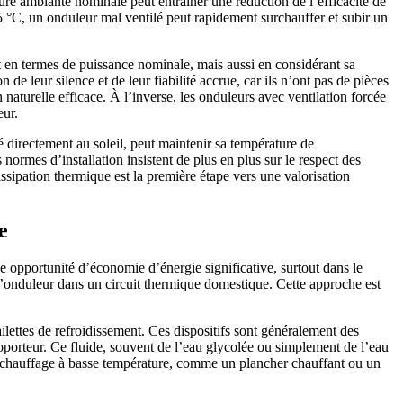
re ambiante nominale peut entraîner une réduction de l’efficacité de
 °C, un onduleur mal ventilé peut rapidement surchauffer et subir un
en termes de puissance nominale, mais aussi en considérant sa
de leur silence et de leur fiabilité accrue, car ils n’ont pas de pièces
aturelle efficace. À l’inverse, les onduleurs avec ventilation forcée
eur.
 directement au soleil, peut maintenir sa température de
ormes d’installation insistent de plus en plus sur le respect des
issipation thermique est la première étape vers une valorisation
e
ne opportunité d’économie d’énergie significative, surtout dans le
l’onduleur dans un circuit thermique domestique. Cette approche est
ailettes de refroidissement. Ces dispositifs sont généralement des
oporteur. Ce fluide, souvent de l’eau glycolée ou simplement de l’eau
e chauffage à basse température, comme un plancher chauffant ou un