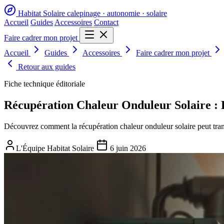
Habitat Solaire
calepinage · autonomie · solaire
Accueil
Guides
Accessoires
Contact
Faire cadrer mon projet
Accueil
Guides
Accessoires
Faire cadrer mon projet
Retour aux guides
Fiche technique éditoriale
Récupération Chaleur Onduleur Solaire :
Découvrez comment la récupération chaleur onduleur solaire peut tra
L'Équipe Habitat Solaire
6 juin 2026