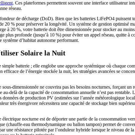
lligent
. Ces plateformes permettent souvent une interface utilisateur in
nne réseau.
profondeur de décharge (DoD). Bien que les batteries LiFePO4 puissent 
e 20 % pour préserver la longévité. Un système de gestion optimisé ma
ge à 20 %, votre batterie doit être dimensionnée pour stocker au moins 5
e plus profonde (jusqu’à 10 %) pour éviter un appel réseau, quitte à co
able système d’habitat autonome performant.
iliser Solaire la Nuit
ne simple batterie ; elle englobe une approche systémique où chaque comp
 efficace de l’énergie stockée la nuit, les stratégies avancées se concent
e sous-dimensionnée ne couvrira pas les besoins nocturnes, forçant un 
ockée au-delà de la capacité de consommation annuelle n’est pas rentable
es données de production PV (estimées sur l’année météorologique locale
ur très énergivore nécessitera une capacité de stockage bien supérieure
 électrique nocturne est de déporter une partie de la consommation vers 
ique (chauffe-eau thermodynamique ou ballon tampon) permet de converti
ar une résistance pilotée par l’onduleur hybride lorsque le niveau de la