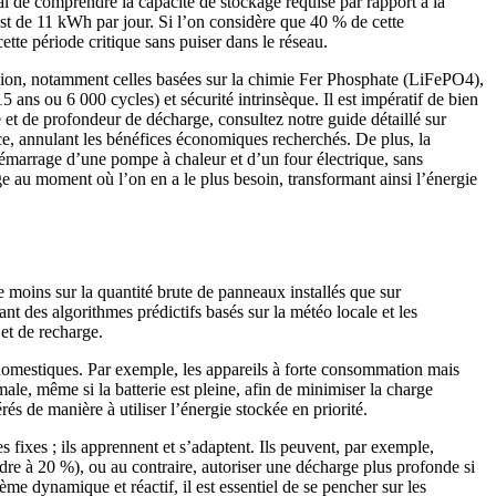
al de comprendre la capacité de stockage requise par rapport à la
de 11 kWh par jour. Si l’on considère que 40 % de cette
te période critique sans puiser dans le réseau.
ium-ion, notamment celles basées sur la chimie Fer Phosphate (LiFePO4),
ans ou 6 000 cycles) et sécurité intrinsèque. Il est impératif de bien
e et de profondeur de décharge, consultez notre guide détaillé sur
e, annulant les bénéfices économiques recherchés. De plus, la
démarrage d’une pompe à chaleur et d’un four électrique, sans
e au moment où l’on en a le plus besoin, transformant ainsi l’énergie
 moins sur la quantité brute de panneaux installés que sur
nt des algorithmes prédictifs basés sur la météo locale et les
et de recharge.
 domestiques. Par exemple, les appareils à forte consommation mais
le, même si la batterie est pleine, afin de minimiser la charge
s de manière à utiliser l’énergie stockée en priorité.
s fixes ; ils apprennent et s’adaptent. Ils peuvent, par exemple,
re à 20 %), ou au contraire, autoriser une décharge plus profonde si
e dynamique et réactif, il est essentiel de se pencher sur les