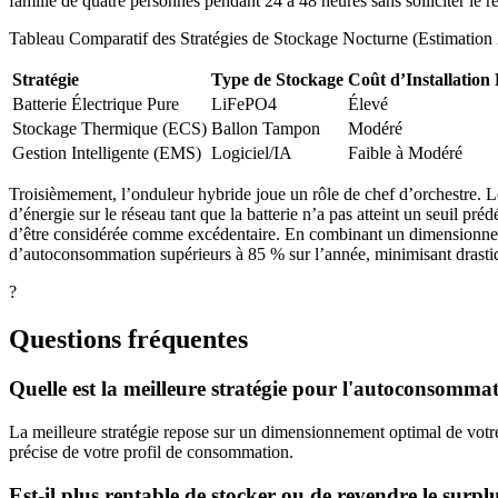
famille de quatre personnes pendant 24 à 48 heures sans solliciter le ré
Tableau Comparatif des Stratégies de Stockage Nocturne (Estimation
Stratégie
Type de Stockage
Coût d’Installation 
Batterie Électrique Pure
LiFePO4
Élevé
Stockage Thermique (ECS)
Ballon Tampon
Modéré
Gestion Intelligente (EMS)
Logiciel/IA
Faible à Modéré
Troisièmement, l’onduleur hybride joue un rôle de chef d’orchestre. Le
d’énergie sur le réseau tant que la batterie n’a pas atteint un seuil pré
d’être considérée comme excédentaire. En combinant un dimensionnement
d’autoconsommation supérieurs à 85 % sur l’année, minimisant drastiq
?
Questions fréquentes
Quelle est la meilleure stratégie pour l'autoconsomma
La meilleure stratégie repose sur un dimensionnement optimal de votre b
précise de votre profil de consommation.
Est-il plus rentable de stocker ou de revendre le surplu