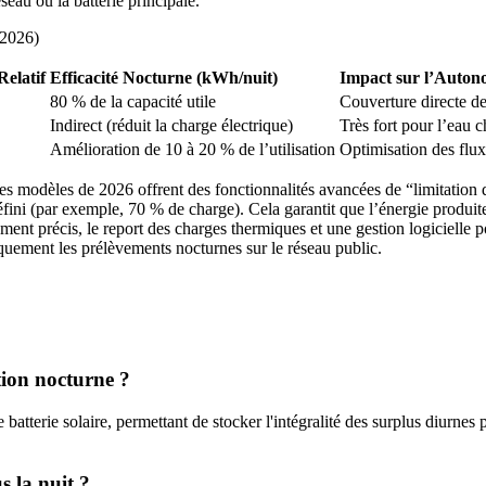
seau ou la batterie principale.
 2026)
Relatif
Efficacité Nocturne (kWh/nuit)
Impact sur l’Auton
80 % de la capacité utile
Couverture directe de
Indirect (réduit la charge électrique)
Très fort pour l’eau 
Amélioration de 10 à 20 % de l’utilisation
Optimisation des flux
s modèles de 2026 offrent des fonctionnalités avancées de “limitation d’
défini (par exemple, 70 % de charge). Cela garantit que l’énergie produite
 précis, le report des charges thermiques et une gestion logicielle po
uement les prélèvements nocturnes sur le réseau public.
tion nocturne ?
atterie solaire, permettant de stocker l'intégralité des surplus diurnes
s la nuit ?