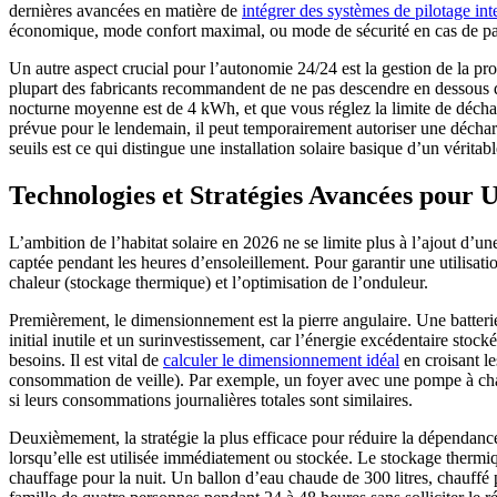
dernières avancées en matière de
intégrer des systèmes de pilotage inte
économique, mode confort maximal, ou mode de sécurité en cas de pa
Un autre aspect crucial pour l’autonomie 24/24 est la gestion de la 
plupart des fabricants recommandent de ne pas descendre en dessous d
nocturne moyenne est de 4 kWh, et que vous réglez la limite de déchar
prévue pour le lendemain, il peut temporairement autoriser une décharg
seuils est ce qui distingue une installation solaire basique d’un vérit
Technologies et Stratégies Avancées pour Ut
L’ambition de l’habitat solaire en 2026 ne se limite plus à l’ajout d’u
captée pendant les heures d’ensoleillement. Pour garantir une utilisation
chaleur (stockage thermique) et l’optimisation de l’onduleur.
Premièrement, le dimensionnement est la pierre angulaire. Une batteri
initial inutile et un surinvestissement, car l’énergie excédentaire st
besoins. Il est vital de
calculer le dimensionnement idéal
en croisant l
consommation de veille). Par exemple, un foyer avec une pompe à chale
si leurs consommations journalières totales sont similaires.
Deuxièmement, la stratégie la plus efficace pour réduire la dépendance
lorsqu’elle est utilisée immédiatement ou stockée. Le stockage therm
chauffage pour la nuit. Un ballon d’eau chaude de 300 litres, chauffé p