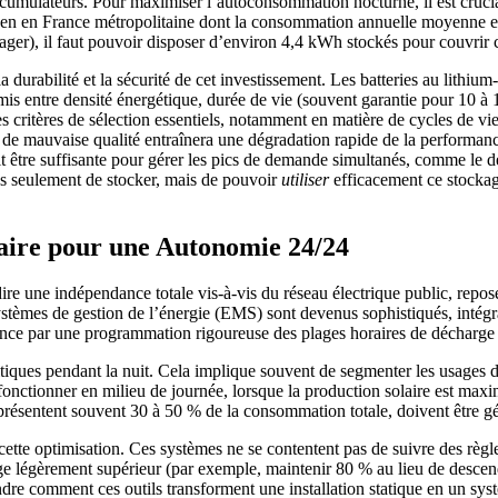
accumulateurs. Pour maximiser l’autoconsommation nocturne, il est cruci
en France métropolitaine dont la consommation annuelle moyenne est 
er), il faut pouvoir disposer d’environ 4,4 kWh stockés pour couvrir cet
a durabilité et la sécurité de cet investissement. Les batteries au lith
 entre densité énergétique, durée de vie (souvent garantie pour 10 à 15 
es critères de sélection essentiels, notamment en matière de cycles de vi
de mauvaise qualité entraînera une dégradation rapide de la performanc
oit être suffisante pour gérer les pics de demande simultanés, comme le 
pas seulement de stocker, mais de pouvoir
utiliser
efficacement ce stockag
laire pour une Autonomie 24/24
re une indépendance totale vis-à-vis du réseau électrique public, repose
systèmes de gestion de l’énergie (EMS) sont devenus sophistiqués, intégra
ce par une programmation rigoureuse des plages horaires de décharge 
ritiques pendant la nuit. Cela implique souvent de segmenter les usages
onctionner en milieu de journée, lorsque la production solaire est maxima
présentent souvent 30 à 50 % de la consommation totale, doivent être géré
 cette optimisation. Ces systèmes ne se contentent pas de suivre des règle
ge légèrement supérieur (par exemple, maintenir 80 % au lieu de descend
 comment ces outils transforment une installation statique en un systèm