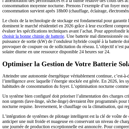
l’amélioration des performances et à la baisse relative des coûts des 
consommation moyenne nocturne. Prenons l’exemple d’un foyer moyen 
consommation survient après 18h00 (chauffage, éclairage, électroménag
Le choix de la technologie de stockage est fondamental pour garantir l
dominent le marché résidentiel en 2026 grâce à leur excellent compromis
évaluer les spécifications techniques avant l’achat. Pour approfondir l
choisir la bonne chimie de batterie
. Une batterie mal dimensionnée ou 
puissance de sortie (kW) de l’onduleur hybride couplé à la batterie d
provoquer de coupure ou de sollicitation du réseau. L’objectif n’est 
solaire diurne en une ressource disponible 24 heures sur 24.
Optimiser la Gestion de Votre Batterie So
Atteindre une autonomie énergétique véritablement continue, c’est-à-di
l’intelligence avec laquelle l’énergie stockée est gérée. En 2026, les 
habitudes de consommation du foyer. L’optimisation nocturne commen
Un système bien configuré doit prioriser l’alimentation des charges c
non urgents (lave-linge, sèche-linge) devraient être programmés pour f
nocturne requise. Inversement, le chauffage ou la climatisation, qui re
L’intégration de systèmes de pilotage intelligent est la clé de voûte de
anticiper une nuit froide et nuageuse en conservant un niveau de char
une journée de production exceptionnelle est annoncée. Pour comprendre