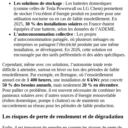
Les solutions de stockage
: Les batteries domestiques
(comme celles de Tesla Powerwall ou LG Chem) permettent
de stocker l’excédent d’énergie produit en journée pour une
utilisation nocturne ou en cas de faible ensoleillement. En
2025,
30 % des installations solaires
en France étaient
équipées d’une batterie, selon les données de l’ADEME.
L’autoconsommation collective
: Les projets
d’autoconsommation partagée, où plusieurs ménages ou
entreprises se partagent l’électricité produite par une même
installation, se développent. En 2026, cette solution est
encouragée par des tarifs préférentiels et des aides spécifiques.
Cependant, même avec ces solutions, l’autonomie totale reste
difficile à atteindre, surtout en hiver ou lors des périodes de faible
ensoleillement. Par exemple, en Bretagne, où l’ensoleillement
annuel est de
1 400 heures
, une installation de
6 kWc
peut couvrir
50 % des besoins annuels
, mais seulement
20 % en décembre
.
Pour pallier ce problème, il est souvent nécessaire de combiner les
panneaux solaires avec d’autres sources d’énergie renouvelable
(éolien domestique, pompe à chaleur) ou de maintenir un
raccordement au réseau pour les périodes de faible production.
Les risques de perte de rendement et de dégradation
Enfin, il est important de prendre en compte les risques de perte de