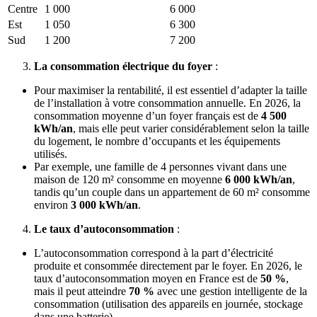
Centre
1 000
6 000
Est
1 050
6 300
Sud
1 200
7 200
La consommation électrique du foyer
:
Pour maximiser la rentabilité, il est essentiel d’adapter la taille
de l’installation à votre consommation annuelle. En 2026, la
consommation moyenne d’un foyer français est de
4 500
kWh/an
, mais elle peut varier considérablement selon la taille
du logement, le nombre d’occupants et les équipements
utilisés.
Par exemple, une famille de 4 personnes vivant dans une
maison de 120 m² consomme en moyenne
6 000 kWh/an
,
tandis qu’un couple dans un appartement de 60 m² consomme
environ
3 000 kWh/an
.
Le taux d’autoconsommation
:
L’autoconsommation correspond à la part d’électricité
produite et consommée directement par le foyer. En 2026, le
taux d’autoconsommation moyen en France est de
50 %
,
mais il peut atteindre
70 %
avec une gestion intelligente de la
consommation (utilisation des appareils en journée, stockage
dans une batterie).