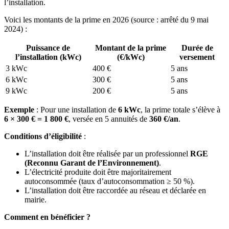
l’installation.
Voici les montants de la prime en 2026 (source : arrêté du 9 mai
2024) :
Puissance de
Montant de la prime
Durée de
l’installation (kWc)
(€/kWc)
versement
3 kWc
400 €
5 ans
6 kWc
300 €
5 ans
9 kWc
200 €
5 ans
Exemple
: Pour une installation de
6 kWc
, la prime totale s’élève à
6 × 300 € = 1 800 €
, versée en 5 annuités de
360 €/an
.
Conditions d’éligibilité
:
L’installation doit être réalisée par un professionnel
RGE
(Reconnu Garant de l’Environnement)
.
L’électricité produite doit être majoritairement
autoconsommée (taux d’autoconsommation ≥ 50 %).
L’installation doit être raccordée au réseau et déclarée en
mairie.
Comment en bénéficier ?