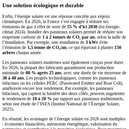
Une solution écologique et durable
Enfin, l’énergie solaire est une réponse concrète aux enjeux
climatiques. En 2026, la France s’est engagée à réduire ses
émissions de gaz à effet de serre de
55 % d’ici 2030
(loi énergie-
climat 2024). Installer des panneaux solaires permet de réduire son
empreinte carbone de
1 à 2 tonnes de CO₂ par an
, selon la taille de
l’installation. Par exemple, une installation de
3 kWc
évite
l’émission de
1,5 tonne de CO₂/an
, ce qui équivaut à planter
150
arbres
chaque année.
Les panneaux solaires modernes sont également conçus pour durer.
En 2026, la plupart des fabricants garantissent une production
minimale de
80 % après 25 ans
, avec une durée de vie moyenne de
30 à 40 ans
. Les progrès technologiques, comme les panneaux
bifaciaux ou les cellules PERC (Passivated Emitter and Rear Cell),
améliorent encore leur rendement. Par exemple, les panneaux
bifaciaux, qui captent la lumière des deux côtés, peuvent augmenter
le rendement de
10 à 20 %
par rapport aux panneaux traditionnels,
selon une étude de l’INES (Institut National de l’Énergie Solaire,
2025).
En résumé, les avantages de l’énergie solaire en 2026 sont multiples
: économies financières, autonomie énergétique, valorisation du