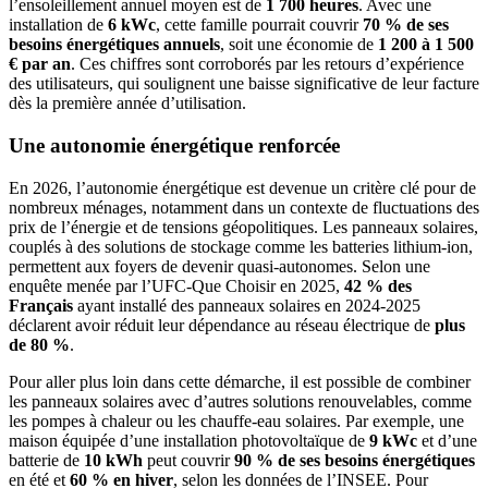
l’ensoleillement annuel moyen est de
1 700 heures
. Avec une
installation de
6 kWc
, cette famille pourrait couvrir
70 % de ses
besoins énergétiques annuels
, soit une économie de
1 200 à 1 500
€ par an
. Ces chiffres sont corroborés par les retours d’expérience
des utilisateurs, qui soulignent une baisse significative de leur facture
dès la première année d’utilisation.
Une autonomie énergétique renforcée
En 2026, l’autonomie énergétique est devenue un critère clé pour de
nombreux ménages, notamment dans un contexte de fluctuations des
prix de l’énergie et de tensions géopolitiques. Les panneaux solaires,
couplés à des solutions de stockage comme les batteries lithium-ion,
permettent aux foyers de devenir quasi-autonomes. Selon une
enquête menée par l’UFC-Que Choisir en 2025,
42 % des
Français
ayant installé des panneaux solaires en 2024-2025
déclarent avoir réduit leur dépendance au réseau électrique de
plus
de 80 %
.
Pour aller plus loin dans cette démarche, il est possible de combiner
les panneaux solaires avec d’autres solutions renouvelables, comme
les pompes à chaleur ou les chauffe-eau solaires. Par exemple, une
maison équipée d’une installation photovoltaïque de
9 kWc
et d’une
batterie de
10 kWh
peut couvrir
90 % de ses besoins énergétiques
en été et
60 % en hiver
, selon les données de l’INSEE. Pour