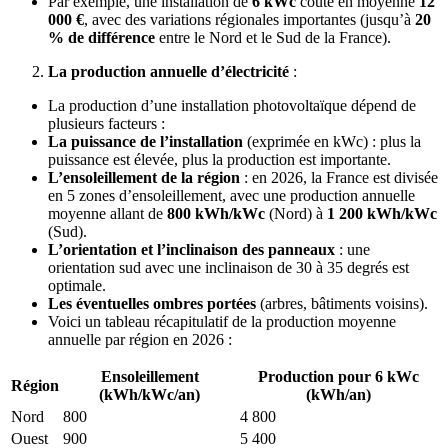
Par exemple, une installation de
6 kWc
coûte en moyenne
12
000 €
, avec des variations régionales importantes (jusqu’à
20
% de différence
entre le Nord et le Sud de la France).
La production annuelle d’électricité
:
La production d’une installation photovoltaïque dépend de
plusieurs facteurs :
La puissance de l’installation
(exprimée en kWc) : plus la
puissance est élevée, plus la production est importante.
L’ensoleillement de la région
: en 2026, la France est divisée
en 5 zones d’ensoleillement, avec une production annuelle
moyenne allant de
800 kWh/kWc
(Nord) à
1 200 kWh/kWc
(Sud).
L’orientation et l’inclinaison des panneaux
: une
orientation sud avec une inclinaison de 30 à 35 degrés est
optimale.
Les éventuelles ombres portées
(arbres, bâtiments voisins).
Voici un tableau récapitulatif de la production moyenne
annuelle par région en 2026 :
Ensoleillement
Production pour 6 kWc
Région
(kWh/kWc/an)
(kWh/an)
Nord
800
4 800
Ouest
900
5 400