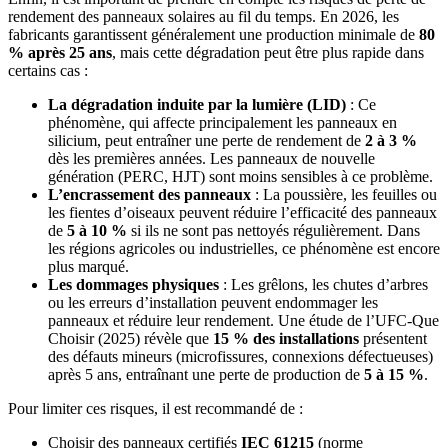
rendement des panneaux solaires au fil du temps. En 2026, les
fabricants garantissent généralement une production minimale de
80
% après 25 ans
, mais cette dégradation peut être plus rapide dans
certains cas :
La dégradation induite par la lumière (LID)
: Ce
phénomène, qui affecte principalement les panneaux en
silicium, peut entraîner une perte de rendement de
2 à 3 %
dès les premières années. Les panneaux de nouvelle
génération (PERC, HJT) sont moins sensibles à ce problème.
L’encrassement des panneaux
: La poussière, les feuilles ou
les fientes d’oiseaux peuvent réduire l’efficacité des panneaux
de
5 à 10 %
si ils ne sont pas nettoyés régulièrement. Dans
les régions agricoles ou industrielles, ce phénomène est encore
plus marqué.
Les dommages physiques
: Les grêlons, les chutes d’arbres
ou les erreurs d’installation peuvent endommager les
panneaux et réduire leur rendement. Une étude de l’UFC-Que
Choisir (2025) révèle que
15 % des installations
présentent
des défauts mineurs (microfissures, connexions défectueuses)
après 5 ans, entraînant une perte de production de
5 à 15 %
.
Pour limiter ces risques, il est recommandé de :
Choisir des panneaux certifiés
IEC 61215
(norme