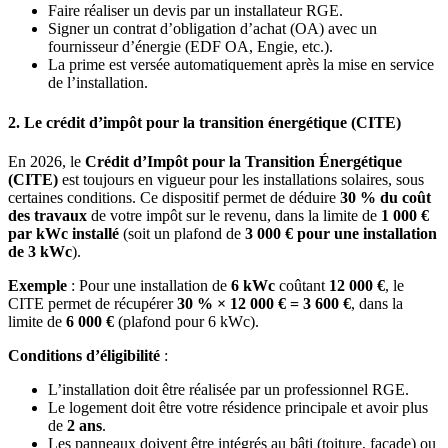
Faire réaliser un devis par un installateur RGE.
Signer un contrat d’obligation d’achat (OA) avec un
fournisseur d’énergie (EDF OA, Engie, etc.).
La prime est versée automatiquement après la mise en service
de l’installation.
2. Le crédit d’impôt pour la transition énergétique (CITE)
En 2026, le
Crédit d’Impôt pour la Transition Énergétique
(CITE)
est toujours en vigueur pour les installations solaires, sous
certaines conditions. Ce dispositif permet de déduire
30 % du coût
des travaux
de votre impôt sur le revenu, dans la limite de
1 000 €
par kWc installé
(soit un plafond de
3 000 € pour une installation
de 3 kWc
).
Exemple
: Pour une installation de
6 kWc
coûtant
12 000 €
, le
CITE permet de récupérer
30 % × 12 000 € = 3 600 €
, dans la
limite de
6 000 €
(plafond pour 6 kWc).
Conditions d’éligibilité
:
L’installation doit être réalisée par un professionnel RGE.
Le logement doit être votre résidence principale et avoir plus
de
2 ans
.
Les panneaux doivent être intégrés au bâti (toiture, façade) ou