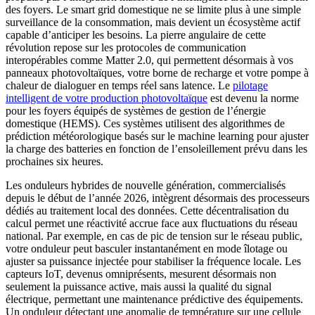
des foyers. Le smart grid domestique ne se limite plus à une simple
surveillance de la consommation, mais devient un écosystème actif
capable d’anticiper les besoins. La pierre angulaire de cette
révolution repose sur les protocoles de communication
interopérables comme Matter 2.0, qui permettent désormais à vos
panneaux photovoltaïques, votre borne de recharge et votre pompe à
chaleur de dialoguer en temps réel sans latence. Le
pilotage
intelligent de votre production photovoltaïque
est devenu la norme
pour les foyers équipés de systèmes de gestion de l’énergie
domestique (HEMS). Ces systèmes utilisent des algorithmes de
prédiction météorologique basés sur le machine learning pour ajuster
la charge des batteries en fonction de l’ensoleillement prévu dans les
prochaines six heures.
Les onduleurs hybrides de nouvelle génération, commercialisés
depuis le début de l’année 2026, intègrent désormais des processeurs
dédiés au traitement local des données. Cette décentralisation du
calcul permet une réactivité accrue face aux fluctuations du réseau
national. Par exemple, en cas de pic de tension sur le réseau public,
votre onduleur peut basculer instantanément en mode îlotage ou
ajuster sa puissance injectée pour stabiliser la fréquence locale. Les
capteurs IoT, devenus omniprésents, mesurent désormais non
seulement la puissance active, mais aussi la qualité du signal
électrique, permettant une maintenance prédictive des équipements.
Un onduleur détectant une anomalie de température sur une cellule