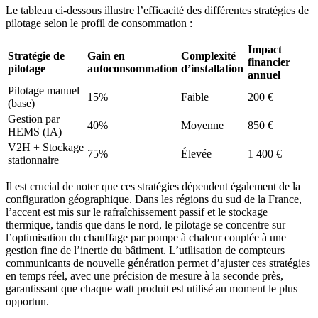
Le tableau ci-dessous illustre l’efficacité des différentes stratégies de
pilotage selon le profil de consommation :
Impact
Stratégie de
Gain en
Complexité
financier
pilotage
autoconsommation
d’installation
annuel
Pilotage manuel
15%
Faible
200 €
(base)
Gestion par
40%
Moyenne
850 €
HEMS (IA)
V2H + Stockage
75%
Élevée
1 400 €
stationnaire
Il est crucial de noter que ces stratégies dépendent également de la
configuration géographique. Dans les régions du sud de la France,
l’accent est mis sur le rafraîchissement passif et le stockage
thermique, tandis que dans le nord, le pilotage se concentre sur
l’optimisation du chauffage par pompe à chaleur couplée à une
gestion fine de l’inertie du bâtiment. L’utilisation de compteurs
communicants de nouvelle génération permet d’ajuster ces stratégies
en temps réel, avec une précision de mesure à la seconde près,
garantissant que chaque watt produit est utilisé au moment le plus
opportun.