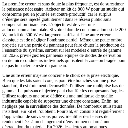
La première erreur, et sans doute la plus fréquente, est de surestimer
la puissance nécessaire. Acheter un kit de 800 W pour un studio qui
consomme peu en journée est contre-productif, car le surplus
d’énergie sera injecté gratuitement dans le réseau public sans
compensation financière. L’objectif est de viser une
autoconsommation totale. Si votre talon de consommation est de 200
W, un kit de 300 W est largement suffisant. Une autre erreur
classique est de négliger l’ombrage partiel. Même une petite ombre
projetée sur une partie du panneau peut faire chuter la production de
l’ensemble du système, surtout sur les modèles d’entrée de gamme.
En 2026, privilégiez les panneaux équipés de diodes de dérivation
ou de micro-onduleurs individuels qui isolent la zone ombragée pour
ne pas impacter le reste du panneau.
Une autre erreur majeure concerne le choix de la prise électrique.
Bien que les kits soient conçus pour être branchés sur une prise
standard, il est fortement déconseillé d’utiliser une multiprise bas de
gamme. La puissance injectée peut chauffer les composants fragiles.
Utilisez toujours une prise dédiée ou une multiprise de qualité
industrielle capable de supporter une charge constante. Enfin, ne
négligez pas la surveillance des données. De nombreux utilisateurs
installent leur kit et l’oublient. Pourtant, en consultant régulièrement
l’application de suivi, vous pouvez identifier des baisses de
rendement liées à un changement d’environnement ou à une
dégradation du matériel. En 2026, les alertes automatiques