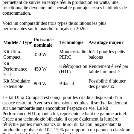
permettant de suivre en temps réel la production en watts, une
fonctionnalité devenue indispensable pour ajuster ses habitudes de
consommation.
Voici un comparatif des trois types de solutions les plus
performantes sur le marché français en 2026 :
Puissance
Modèle / Type
Technologie
Avantage majeur
nominale
Kit Ultra-
Monocristallin
Idéal pour les petits
350 W
Compact
PERC
balcons
Kit
Hétérojonction
Rendement élevé par
Performance
450 W
(HJT)
faible luminosité
HJT
Kit Modulaire
Possibilité d’ajouter
800 W
Bifacial
Extensible
des panneaux
Le kit Ultra-Compact est conçu pour les citadins disposant d’un
espace restreint. Avec ses dimensions réduites, il se fixe facilement
sur une rambarde sans encombrer l’espace de vie. Le kit
Performance HJT, quant à lui, représente le haut de gamme actuel.
Grâce à sa technologie bifaciale, il capte également la lumière
réfléchie par les murs blancs ou le sol du balcon, augmentant la
production globale de 10 à 15 % par rapport à un panneau classique.