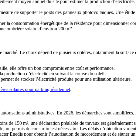
oleillement moyen annuel du site pour estimer la production d’électricit
mesure de supporter le poids des panneaux photovoltaïques. Une étude str
miner la consommation énergétique de la résidence pour dimensionner cor
ne ombrière solaire d’environ 200 m².
e marché. Le choix dépend de plusieurs critères, notamment la surface d
aille, elle offre un bon compromis entre coût et performance.
a production d’électricité en suivant la course du soleil.
 permet de stocker l’électricité produite pour une utilisation ultérieure.
ères solaires pour parking résidentiel
.
 autorisations administratives. En 2026, les démarches sont simplifiées, 
moins de 150 m², une déclaration préalable de travaux est généralement s
ille, un permis de construire est nécessaire. Les délais d’obtention vari
tacter Enedis pour obtenir l’autorisation de raccordement et de signer un 