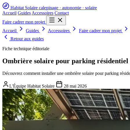
Habitat Solaire
calepinage · autonomie · solaire
Accueil
Guides
Accessoires
Contact
Faire cadrer mon projet
Accueil
Guides
Accessoires
Faire cadrer mon projet
Retour aux guides
Fiche technique éditoriale
Ombrière solaire pour parking résidentiel 
Découvrez comment installer une ombrière solaire pour parking résiden
L'Équipe Habitat Solaire
28 mai 2026