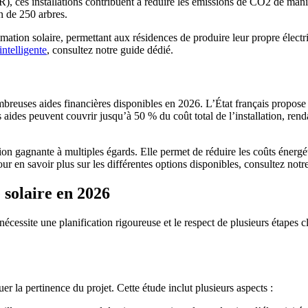
 ces installations contribuent à réduire les émissions de CO2 de maniè
n de 250 arbres.
tion solaire, permettant aux résidences de produire leur propre électri
ntelligente
, consultez notre guide dédié.
nombreuses aides financières disponibles en 2026. L’État français propos
s aides peuvent couvrir jusqu’à 50 % du coût total de l’installation, renda
on gagnante à multiples égards. Elle permet de réduire les coûts énergét
our en savoir plus sur les différentes options disponibles, consultez not
 solaire en 2026
écessite une planification rigoureuse et le respect de plusieurs étapes cl
er la pertinence du projet. Cette étude inclut plusieurs aspects :