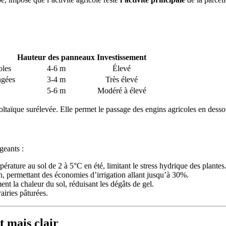
Hauteur des panneaux
Investissement
oles
4-6 m
Élevé
ngées
3-4 m
Très élevé
5-6 m
Modéré à élevé
taïque surélevée. Elle permet le passage des engins agricoles en dessou
geants :
érature au sol de 2 à 5°C en été, limitant le stress hydrique des plantes
n, permettant des économies d’irrigation allant jusqu’à 30%.
ement la chaleur du sol, réduisant les dégâts de gel.
rairies pâturées.
t mais clair