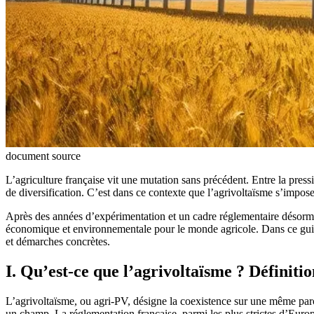
document source
L’agriculture française vit une mutation sans précédent. Entre la pressio
de diversification. C’est dans ce contexte que l’agrivoltaïsme s’impo
Après des années d’expérimentation et un cadre réglementaire désormais 
économique et environnementale pour le monde agricole. Dans ce guide 
et démarches concrètes.
I. Qu’est-ce que l’agrivoltaïsme ? Définitio
L’agrivoltaïsme, ou agri-PV, désigne la coexistence sur une même parce
un champ. La réglementation française, parmi les plus strictes d’Europ