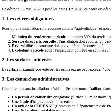
Le décret du 8 avril 2024 a posé les bases. En 2026, ce cadre est dés
1. Les critères obligatoires
Pour qu’une installation soit reconnue comme “agrivoltaïque” et non co
Maintien du rendement agricole
: au moins 80% du rendement 
Service direct à la parcelle
: l’installation doit apporter un bé
Réversibilité
: la structure doit pouvoir être démontée en fin de
Exploitant agricole actif
: l’agriculteur doit être en activité sur 
2. Les surfaces autorisées
La surface maximale couverte par les panneaux ne peut excéder
40% d
3. Les démarches administratives
Contrairement aux installations résidentielles que nous détaillons dan
Un
permis de construire
obligatoire (surface > 5m de hauteur)
Une
étude d’impact
environnementale
Un
avis de la CDPENAF
(Commission Départementale de Prése
Une
déclaration préalable
en mairie