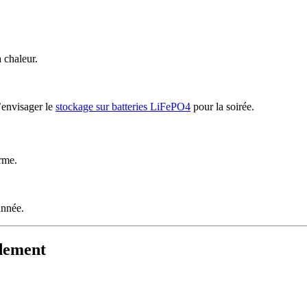
 chaleur.
’envisager le
stockage sur batteries LiFePO4
pour la soirée.
rme.
année.
ndement