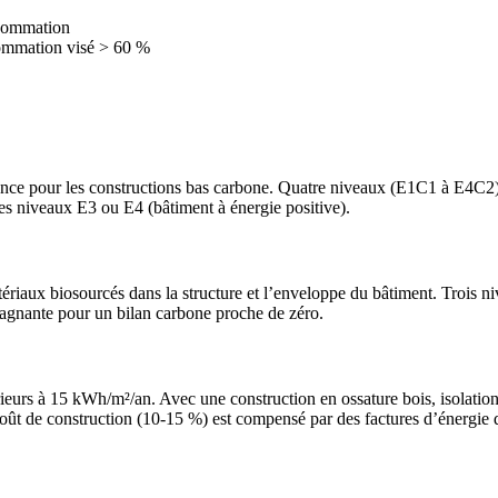
nsommation
ommation visé > 60 %
ence pour les constructions bas carbone. Quatre niveaux (E1C1 à E4C2)
es niveaux E3 ou E4 (bâtiment à énergie positive).
riaux biosourcés dans la structure et l’enveloppe du bâtiment. Trois nive
 gagnante pour un bilan carbone proche de zéro.
eurs à 15 kWh/m²/an. Avec une construction en ossature bois, isolation
oût de construction (10-15 %) est compensé par des factures d’énergie q