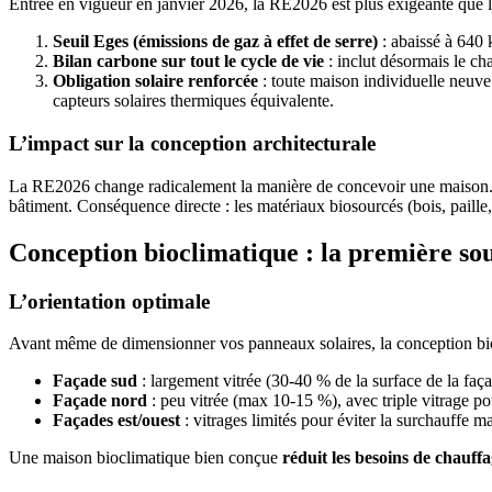
Entrée en vigueur en janvier 2026, la RE2026 est plus exigeante que la
Seuil Eges (émissions de gaz à effet de serre)
: abaissé à 640 
Bilan carbone sur tout le cycle de vie
: inclut désormais le cha
Obligation solaire renforcée
: toute maison individuelle neuv
capteurs solaires thermiques équivalente.
L’impact sur la conception architecturale
La RE2026 change radicalement la manière de concevoir une maison. 
bâtiment. Conséquence directe : les matériaux biosourcés (bois, paille,
Conception bioclimatique : la première so
L’orientation optimale
Avant même de dimensionner vos panneaux solaires, la conception bio
Façade sud
: largement vitrée (30-40 % de la surface de la faça
Façade nord
: peu vitrée (max 10-15 %), avec triple vitrage pou
Façades est/ouest
: vitrages limités pour éviter la surchauffe mat
Une maison bioclimatique bien conçue
réduit les besoins de chauff