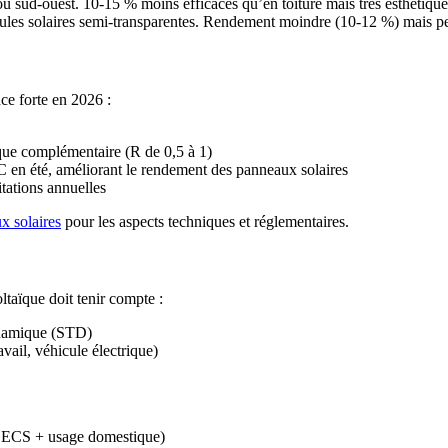
ou sud-ouest. 10-15 % moins efficaces qu’en toiture mais très esthétiqu
cellules solaires semi-transparentes. Rendement moindre (10-12 %) mais p
ce forte en 2026 :
ique complémentaire (R de 0,5 à 1)
4°C en été, améliorant le rendement des panneaux solaires
itations annuelles
x solaires
pour les aspects techniques et réglementaires.
taïque doit tenir compte :
ynamique (STD)
vail, véhicule électrique)
 ECS + usage domestique)