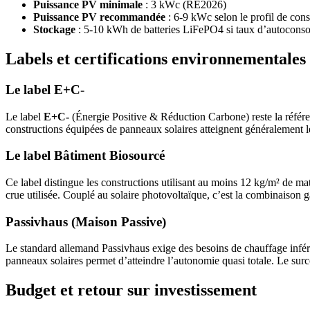
Puissance PV minimale
: 3 kWc (RE2026)
Puissance PV recommandée
: 6-9 kWc selon le profil de co
Stockage
: 5-10 kWh de batteries LiFePO4 si taux d’autocons
Labels et certifications environnementales
Le label E+C-
Le label
E+C-
(Énergie Positive & Réduction Carbone) reste la référ
constructions équipées de panneaux solaires atteignent généralement l
Le label Bâtiment Biosourcé
Ce label distingue les constructions utilisant au moins 12 kg/m² de maté
crue utilisée. Couplé au solaire photovoltaïque, c’est la combinaison
Passivhaus (Maison Passive)
Le standard allemand Passivhaus exige des besoins de chauffage inféri
panneaux solaires permet d’atteindre l’autonomie quasi totale. Le surc
Budget et retour sur investissement