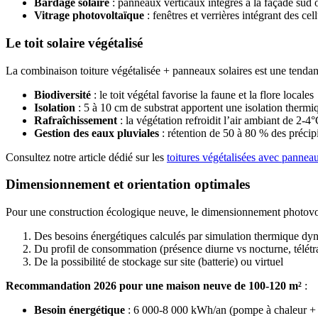
Bardage solaire
: panneaux verticaux intégrés à la façade sud 
Vitrage photovoltaïque
: fenêtres et verrières intégrant des 
Le toit solaire végétalisé
La combinaison toiture végétalisée + panneaux solaires est une tendan
Biodiversité
: le toit végétal favorise la faune et la flore locales
Isolation
: 5 à 10 cm de substrat apportent une isolation therm
Rafraîchissement
: la végétation refroidit l’air ambiant de 2-
Gestion des eaux pluviales
: rétention de 50 à 80 % des précip
Consultez notre article dédié sur les
toitures végétalisées avec panneau
Dimensionnement et orientation optimales
Pour une construction écologique neuve, le dimensionnement photovol
Des besoins énergétiques calculés par simulation thermique d
Du profil de consommation (présence diurne vs nocturne, télétra
De la possibilité de stockage sur site (batterie) ou virtuel
Recommandation 2026 pour une maison neuve de 100-120 m²
:
Besoin énergétique
: 6 000-8 000 kWh/an (pompe à chaleur +