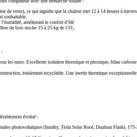
e plus compatible avec une démarche solaire :
ine de verre), ce qui signifie que la chaleur met 12 à 14 heures à travers
st souhaitable.
e l’humidité, améliorant le confort d’été
n fibre de bois stocke 15 à 25 kg de CO₂
 :
our les murs. Excellente isolation thermique et phonique, bilan carbone 
onstruction, totalement recyclable. Une inertie thermique exceptionnelle
dérablement évolué :
 tuiles photovoltaïques (Imothy, Tesla Solar Roof, Dualsun Flash). 175-