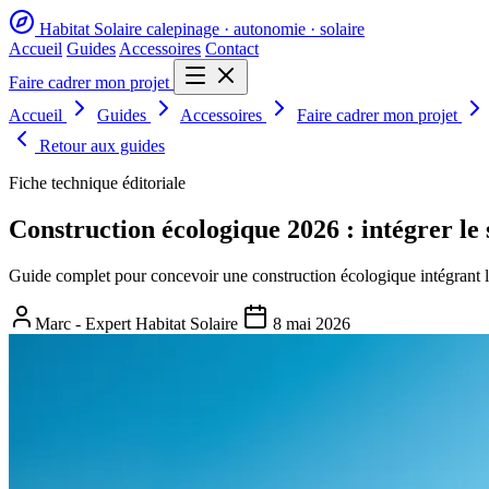
Habitat Solaire
calepinage · autonomie · solaire
Accueil
Guides
Accessoires
Contact
Faire cadrer mon projet
Accueil
Guides
Accessoires
Faire cadrer mon projet
Retour aux guides
Fiche technique éditoriale
Construction écologique 2026 : intégrer l
Guide complet pour concevoir une construction écologique intégrant l
Marc - Expert Habitat Solaire
8 mai 2026