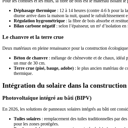
Pour les combles et les murs, la fibre de bois est le matériau isolant l
Déphasage thermique
: 12 à 14 heures (contre 4-6 h pour la la
diurne arrive dans la maison la nuit, quand le rafraîchissement e
Régulation hygrométrique
: la fibre de bois absorbe et restitu
Bilan carbone négatif
: selon l’épaisseur, un m² d’isolation e
Le chanvre et la terre crue
Deux matériaux en pleine renaissance pour la construction écologique
Béton de chanvre
: mélange de chènevotte et de chaux, idéal p
un mur de 30 cm.
Terre crue (pisé, bauge, adobe)
: le plus ancien matériau de c
thermique.
Intégration du solaire dans la construction
Photovoltaïque intégré au bâti (BIPV)
En 2026, les solutions de panneaux solaires intégrés au bâti ont consi
Tuiles solaires
: remplacement des tuiles traditionnelles par des
pour les zones protégées.