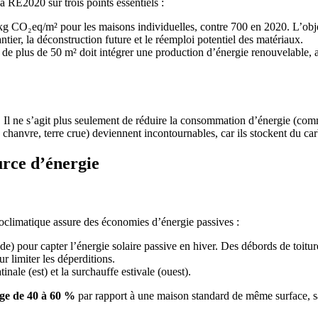
 RE2020 sur trois points essentiels :
kg CO₂eq/m² pour les maisons individuelles, contre 700 en 2020. L’objec
ntier, la déconstruction future et le réemploi potentiel des matériaux.
e de plus de 50 m² doit intégrer une production d’énergie renouvelabl
Il ne s’agit plus seulement de réduire la consommation d’énergie (co
 chanvre, terre crue) deviennent incontournables, car ils stockent du ca
urce d’énergie
climatique assure des économies d’énergie passives :
de) pour capter l’énergie solaire passive en hiver. Des débords de toiture
r limiter les déperditions.
inale (est) et la surchauffe estivale (ouest).
age de 40 à 60 %
par rapport à une maison standard de même surface, s