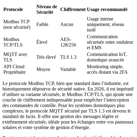
Niveau de
Protocole
Chiffrement
Usage recommandé
Sécurité
Usage interne
Modbus TCP
Faible
Aucun
uniquement, réseau
(non sécurisé)
isolé
Communication
Modbus
AES-
Élevé
sécurisée entre onduleur
TCP/TLS
128/256
et EMS
MQTT avec
Communication IoT,
Très élevé
TLS 1.3
TLS
domotique avancée
API Cloud
Monitoring simple,
Moyen
Variable
Propriétaire
accès distant via 2FA
Le protocole Modbus TCP, bien que standard dans l’industrie, est
historiquement dépourvu de sécurité native. En 2026, il est impératif
d’utiliser sa variante sécurisée, le Modbus TCP/TLS, qui ajoute une
couche de chiffrement indispensable pour empêcher l’interception
des commandes de contrôle. Pour les systèmes domotiques plus
complexes, le protocole MQTT sécurisé par TLS 1.3 est devenu le
standard de facto. Il offre une gestion des messages légère et
extrêmement sécurisée, idéale pour les échanges entre vos panneaux
solaires et votre système de gestion d’énergie.