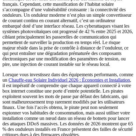
français. Cependant, cette massification de l’habitat solaire
s’accompagne d’une vulnérabilité croissante : la connectivité des
onduleurs. Un onduleur moderne n’est plus un simple convertisseur
de courant continu en courant alternatif, c’est un ordinateur
embarqué doté d’une interface réseau. Les cyberattaques visant les
systèmes photovoltaïques ont progressé de 42 % entre 2025 et 2026,
ciblant principalement les passerelles de communication qui
permettent de surveiller la production en temps réel. Le risque
majeur réside dans la prise de contrôle à distance de l’onduleur, ce
qui peut entraîner une dégradation prématurée des composants
électroniques par une modification des paramètres de tension, ou
pire, une injection de courant instable sur le réseau local.
Lorsque vous investissez dans des équipements performants, comme
un
Chauffe-eau Solaire Individuel 2026 : Économies et Installation
,
il est impératif de comprendre que chaque appareil connecté à votre
box internet constitue une porte d’entrée potentielle. Les pirates
exploitent souvent les mots de passe par défaut des fabricants, qui
sont malheureusement trop rarement modifiés par les utilisateurs
finaux. Une fois l’accès obtenu, le pirate peut non seulement
espionner vos habitudes de consommation, mais aussi utiliser votre
installation comme un nœud dans un réseau de botnets pour lancer
des attaques DDoS massives. Les données de 2026 montrent que 65
% des onduleurs installés en France présentent des failles de sécurité
critiques dues à des firmwares obsolètes.