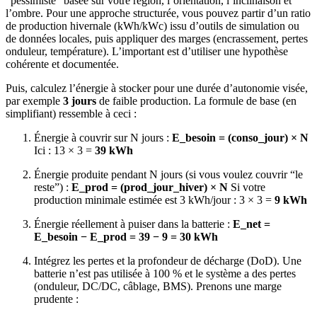
“pessimiste” basée sur votre région, l’orientation, l’inclinaison et
l’ombre. Pour une approche structurée, vous pouvez partir d’un ratio
de production hivernale (kWh/kWc) issu d’outils de simulation ou
de données locales, puis appliquer des marges (encrassement, pertes
onduleur, température). L’important est d’utiliser une hypothèse
cohérente et documentée.
Puis, calculez l’énergie à stocker pour une durée d’autonomie visée,
par exemple
3 jours
de faible production. La formule de base (en
simplifiant) ressemble à ceci :
Énergie à couvrir sur N jours :
E_besoin = (conso_jour) × N
Ici : 13 × 3 =
39 kWh
Énergie produite pendant N jours (si vous voulez couvrir “le
reste”) :
E_prod = (prod_jour_hiver) × N
Si votre
production minimale estimée est 3 kWh/jour : 3 × 3 =
9 kWh
Énergie réellement à puiser dans la batterie :
E_net =
E_besoin − E_prod = 39 − 9 = 30 kWh
Intégrez les pertes et la profondeur de décharge (DoD). Une
batterie n’est pas utilisée à 100 % et le système a des pertes
(onduleur, DC/DC, câblage, BMS). Prenons une marge
prudente :