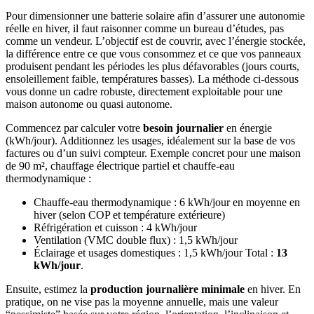
Pour dimensionner une batterie solaire afin d’assurer une autonomie
réelle en hiver, il faut raisonner comme un bureau d’études, pas
comme un vendeur. L’objectif est de couvrir, avec l’énergie stockée,
la différence entre ce que vous consommez et ce que vos panneaux
produisent pendant les périodes les plus défavorables (jours courts,
ensoleillement faible, températures basses). La méthode ci-dessous
vous donne un cadre robuste, directement exploitable pour une
maison autonome ou quasi autonome.
Commencez par calculer votre
besoin journalier
en énergie
(kWh/jour). Additionnez les usages, idéalement sur la base de vos
factures ou d’un suivi compteur. Exemple concret pour une maison
de 90 m², chauffage électrique partiel et chauffe-eau
thermodynamique :
Chauffe-eau thermodynamique : 6 kWh/jour en moyenne en
hiver (selon COP et température extérieure)
Réfrigération et cuisson : 4 kWh/jour
Ventilation (VMC double flux) : 1,5 kWh/jour
Éclairage et usages domestiques : 1,5 kWh/jour Total :
13
kWh/jour
.
Ensuite, estimez la
production journalière minimale
en hiver. En
pratique, on ne vise pas la moyenne annuelle, mais une valeur