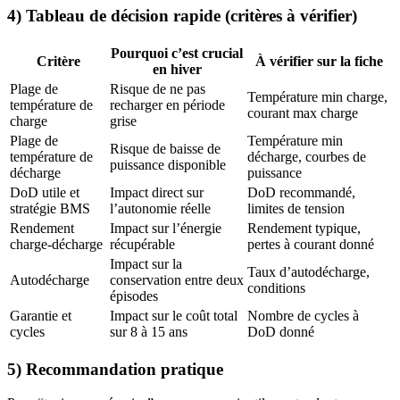
4) Tableau de décision rapide (critères à vérifier)
Pourquoi c’est crucial
Critère
À vérifier sur la fiche
en hiver
Plage de
Risque de ne pas
Température min charge,
température de
recharger en période
courant max charge
charge
grise
Plage de
Température min
Risque de baisse de
température de
décharge, courbes de
puissance disponible
décharge
puissance
DoD utile et
Impact direct sur
DoD recommandé,
stratégie BMS
l’autonomie réelle
limites de tension
Rendement
Impact sur l’énergie
Rendement typique,
charge-décharge
récupérable
pertes à courant donné
Impact sur la
Taux d’autodécharge,
Autodécharge
conservation entre deux
conditions
épisodes
Garantie et
Impact sur le coût total
Nombre de cycles à
cycles
sur 8 à 15 ans
DoD donné
5) Recommandation pratique