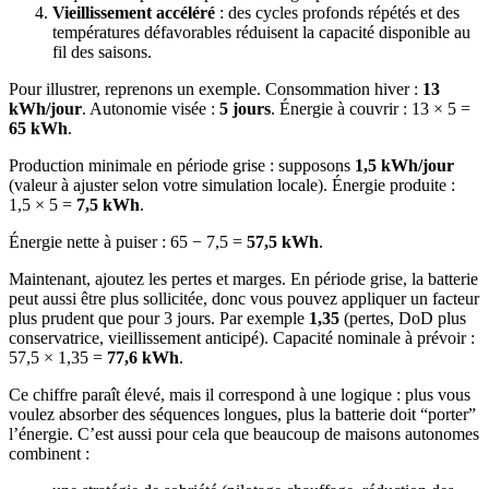
Vieillissement accéléré
: des cycles profonds répétés et des
températures défavorables réduisent la capacité disponible au
fil des saisons.
Pour illustrer, reprenons un exemple. Consommation hiver :
13
kWh/jour
. Autonomie visée :
5 jours
. Énergie à couvrir : 13 × 5 =
65 kWh
.
Production minimale en période grise : supposons
1,5 kWh/jour
(valeur à ajuster selon votre simulation locale). Énergie produite :
1,5 × 5 =
7,5 kWh
.
Énergie nette à puiser : 65 − 7,5 =
57,5 kWh
.
Maintenant, ajoutez les pertes et marges. En période grise, la batterie
peut aussi être plus sollicitée, donc vous pouvez appliquer un facteur
plus prudent que pour 3 jours. Par exemple
1,35
(pertes, DoD plus
conservatrice, vieillissement anticipé). Capacité nominale à prévoir :
57,5 × 1,35 =
77,6 kWh
.
Ce chiffre paraît élevé, mais il correspond à une logique : plus vous
voulez absorber des séquences longues, plus la batterie doit “porter”
l’énergie. C’est aussi pour cela que beaucoup de maisons autonomes
combinent :