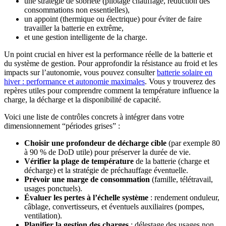
une stratégie de sobriété (pilotage chauffage, réduction des
consommations non essentielles),
un appoint (thermique ou électrique) pour éviter de faire
travailler la batterie en extrême,
et une gestion intelligente de la charge.
Un point crucial en hiver est la performance réelle de la batterie et
du système de gestion. Pour approfondir la résistance au froid et les
impacts sur l’autonomie, vous pouvez consulter
batterie solaire en
hiver : performance et autonomie maximales
. Vous y trouverez des
repères utiles pour comprendre comment la température influence la
charge, la décharge et la disponibilité de capacité.
Voici une liste de contrôles concrets à intégrer dans votre
dimensionnement “périodes grises” :
Choisir une profondeur de décharge cible
(par exemple 80
à 90 % de DoD utile) pour préserver la durée de vie.
Vérifier la plage de température
de la batterie (charge et
décharge) et la stratégie de préchauffage éventuelle.
Prévoir une marge de consommation
(famille, télétravail,
usages ponctuels).
Évaluer les pertes à l’échelle système
: rendement onduleur,
câblage, convertisseurs, et éventuels auxiliaires (pompes,
ventilation).
Planifier la gestion des charges
: délestage des usages non