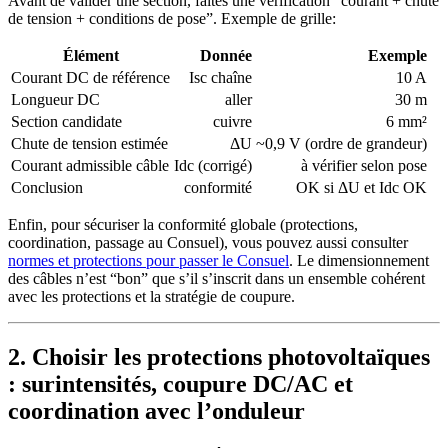
Avant de valider une section, faites une vérification “courant + chute
de tension + conditions de pose”. Exemple de grille:
Élément
Donnée
Exemple
Courant DC de référence
Isc chaîne
10 A
Longueur DC
aller
30 m
Section candidate
cuivre
6 mm²
Chute de tension estimée
ΔU
~0,9 V (ordre de grandeur)
Courant admissible câble
Idc (corrigé)
à vérifier selon pose
Conclusion
conformité
OK si ΔU et Idc OK
Enfin, pour sécuriser la conformité globale (protections,
coordination, passage au Consuel), vous pouvez aussi consulter
normes et protections pour passer le Consuel
. Le dimensionnement
des câbles n’est “bon” que s’il s’inscrit dans un ensemble cohérent
avec les protections et la stratégie de coupure.
2. Choisir les protections photovoltaïques
: surintensités, coupure DC/AC et
coordination avec l’onduleur