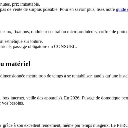
utes, prix imbattable.
as de vente de surplus possible. Pour en savoir plus, lisez notre
guide 
anneaux, fixations, onduleur central ou micro-onduleurs, coffret de prot
n esthétique sur toiture.
ctricité, passage obligatoire du CONSUEL.
du matériel
dimensionnée mettra trop de temps à se rentabiliser, tandis qu’une inst
o, box internet, veille des appareils). En 2026, l’usage de domotique p
r vos besoins.
IY grâce à son excellent rendement, même par temps nuageux. Le PERC 