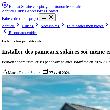
Habitat Solaire
calepinage · autonomie · solaire
Accueil
Guides
Accessoires
Contact
Faire cadrer mon projet
Accueil
Guides
Accessoires
Faire cadrer mon projet
Retour aux guides
Fiche technique éditoriale
Installer des panneaux solaires soi-même 
Peut-on encore installer ses panneaux solaires soi-même en 2026 ? Dé
Marc - Expert Solaire
27 avril 2026