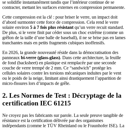
se solidifie instantanément tandis que l’intérieur continue de se
contracter, mettant les surfaces externes en compression permanente.
Cette compression est la clé : pour briser le verre, un impact doit
d’abord surmonter cette force de compression. Cela rend le verre
solaire environ
5 à 7 fois plus résistant
qu’un verre recuit standard.
De plus, si le verre finit par céder sous un choc extrême (comme un
grêlon de la taille d’une balle de baseball), il ne se brise pas en lames
tranchantes mais en petits fragments cubiques inoffensifs.
En 2026, la grande nouveauté réside dans la démocratisation des
panneaux
bi-verre (glass-glass)
. Dans cette architecture, la feuille
de fond (backsheet) en plastique est remplacée par une seconde
couche de verre trempé de 2 mm. Ce “sandwich” protège les
cellules solaires contre les torsions mécaniques induites par le vent
ou le poids de la neige, limitant ainsi drastiquement l’apparition de
micro-fissures lors d’impacts de grêle.
2. Les Normes de Test : Décryptage de la
certification IEC 61215
Ne croyez pas les fabricants sur parole. La seule preuve tangible de
résistance est la certification délivrée par des organismes
indépendants (comme le TÜV Rheinland ou le Fraunhofer ISE). La