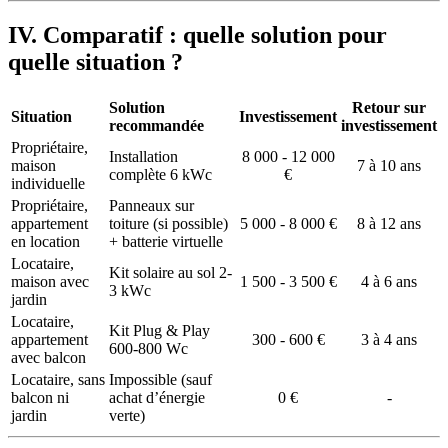
IV. Comparatif : quelle solution pour
quelle situation ?
Solution
Retour sur
Situation
Investissement
recommandée
investissement
Propriétaire,
Installation
8 000 - 12 000
maison
7 à 10 ans
complète 6 kWc
€
individuelle
Propriétaire,
Panneaux sur
appartement
toiture (si possible)
5 000 - 8 000 €
8 à 12 ans
en location
+ batterie virtuelle
Locataire,
Kit solaire au sol 2-
maison avec
1 500 - 3 500 €
4 à 6 ans
3 kWc
jardin
Locataire,
Kit Plug & Play
appartement
300 - 600 €
3 à 4 ans
600-800 Wc
avec balcon
Locataire, sans
Impossible (sauf
balcon ni
achat d’énergie
0 €
-
jardin
verte)