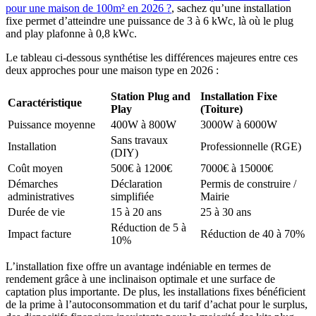
pour une maison de 100m² en 2026 ?
, sachez qu’une installation
fixe permet d’atteindre une puissance de 3 à 6 kWc, là où le plug
and play plafonne à 0,8 kWc.
Le tableau ci-dessous synthétise les différences majeures entre ces
deux approches pour une maison type en 2026 :
Station Plug and
Installation Fixe
Caractéristique
Play
(Toiture)
Puissance moyenne
400W à 800W
3000W à 6000W
Sans travaux
Installation
Professionnelle (RGE)
(DIY)
Coût moyen
500€ à 1200€
7000€ à 15000€
Démarches
Déclaration
Permis de construire /
administratives
simplifiée
Mairie
Durée de vie
15 à 20 ans
25 à 30 ans
Réduction de 5 à
Impact facture
Réduction de 40 à 70%
10%
L’installation fixe offre un avantage indéniable en termes de
rendement grâce à une inclinaison optimale et une surface de
captation plus importante. De plus, les installations fixes bénéficient
de la prime à l’autoconsommation et du tarif d’achat pour le surplus,