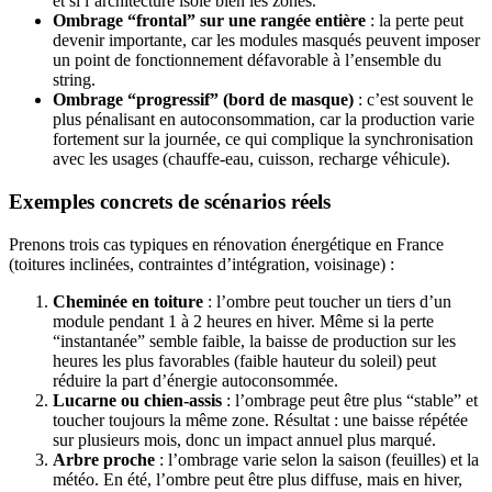
et si l’architecture isole bien les zones.
Ombrage “frontal” sur une rangée entière
: la perte peut
devenir importante, car les modules masqués peuvent imposer
un point de fonctionnement défavorable à l’ensemble du
string.
Ombrage “progressif” (bord de masque)
: c’est souvent le
plus pénalisant en autoconsommation, car la production varie
fortement sur la journée, ce qui complique la synchronisation
avec les usages (chauffe-eau, cuisson, recharge véhicule).
Exemples concrets de scénarios réels
Prenons trois cas typiques en rénovation énergétique en France
(toitures inclinées, contraintes d’intégration, voisinage) :
Cheminée en toiture
: l’ombre peut toucher un tiers d’un
module pendant 1 à 2 heures en hiver. Même si la perte
“instantanée” semble faible, la baisse de production sur les
heures les plus favorables (faible hauteur du soleil) peut
réduire la part d’énergie autoconsommée.
Lucarne ou chien-assis
: l’ombrage peut être plus “stable” et
toucher toujours la même zone. Résultat : une baisse répétée
sur plusieurs mois, donc un impact annuel plus marqué.
Arbre proche
: l’ombrage varie selon la saison (feuilles) et la
météo. En été, l’ombre peut être plus diffuse, mais en hiver,