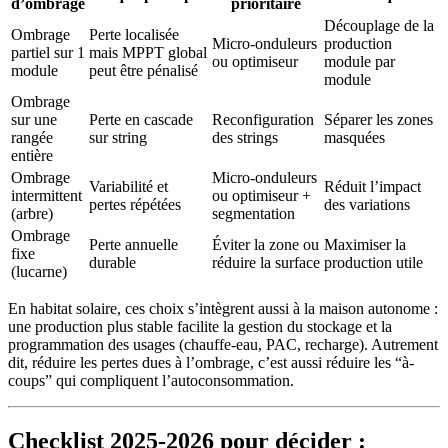
d’ombrage
prioritaire
Découplage de la
Ombrage
Perte localisée
Micro-onduleurs
production
partiel sur 1
mais MPPT global
ou optimiseur
module par
module
peut être pénalisé
module
Ombrage
sur une
Perte en cascade
Reconfiguration
Séparer les zones
rangée
sur string
des strings
masquées
entière
Ombrage
Micro-onduleurs
Variabilité et
Réduit l’impact
intermittent
ou optimiseur +
pertes répétées
des variations
(arbre)
segmentation
Ombrage
Perte annuelle
Éviter la zone ou
Maximiser la
fixe
durable
réduire la surface
production utile
(lucarne)
En habitat solaire, ces choix s’intègrent aussi à la maison autonome :
une production plus stable facilite la gestion du stockage et la
programmation des usages (chauffe-eau, PAC, recharge). Autrement
dit, réduire les pertes dues à l’ombrage, c’est aussi réduire les “à-
coups” qui compliquent l’autoconsommation.
Checklist 2025-2026 pour décider :