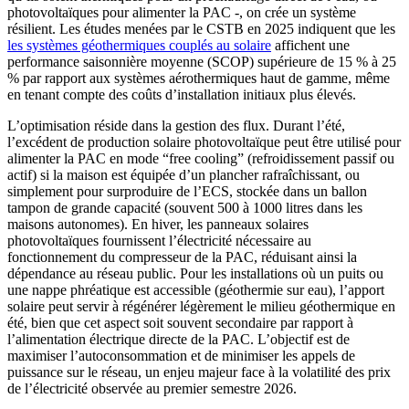
photovoltaïques pour alimenter la PAC -, on crée un système
résilient. Les études menées par le CSTB en 2025 indiquent que les
les systèmes géothermiques couplés au solaire
affichent une
performance saisonnière moyenne (SCOP) supérieure de 15 % à 25
% par rapport aux systèmes aérothermiques haut de gamme, même
en tenant compte des coûts d’installation initiaux plus élevés.
L’optimisation réside dans la gestion des flux. Durant l’été,
l’excédent de production solaire photovoltaïque peut être utilisé pour
alimenter la PAC en mode “free cooling” (refroidissement passif ou
actif) si la maison est équipée d’un plancher rafraîchissant, ou
simplement pour surproduire de l’ECS, stockée dans un ballon
tampon de grande capacité (souvent 500 à 1000 litres dans les
maisons autonomes). En hiver, les panneaux solaires
photovoltaïques fournissent l’électricité nécessaire au
fonctionnement du compresseur de la PAC, réduisant ainsi la
dépendance au réseau public. Pour les installations où un puits ou
une nappe phréatique est accessible (géothermie sur eau), l’apport
solaire peut servir à régénérer légèrement le milieu géothermique en
été, bien que cet aspect soit souvent secondaire par rapport à
l’alimentation électrique directe de la PAC. L’objectif est de
maximiser l’autoconsommation et de minimiser les appels de
puissance sur le réseau, un enjeu majeur face à la volatilité des prix
de l’électricité observée au premier semestre 2026.