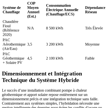
COP
Consommation
Système de
Moyen
Dépendance
Électrique Annuelle
Chauffage
Annuel
Réseau
(Chauffage/ECS)
(Est.)
Chaudière
Fioul
N/A
8 500 kWh
Très Élevée
(Référence
2020)
PAC
Aérothermique
3,5
3 200 kWh
Moyenne
(Air/Eau)
PAC
Géothermique
4,5
2 100 kWh
Faible
+ Solaire PV
Dimensionnement et Intégration
Technique du Système Hybride
Le succès d’une installation combinant pompe à chaleur
géothermique et apport solaire repose entièrement sur un
dimensionnement précis et une intégration technique sans faille.
Contrairement aux systèmes simples, l’hybridation nécessite une
gestion intelligente des énergies pour éviter les conflits d’usage ou