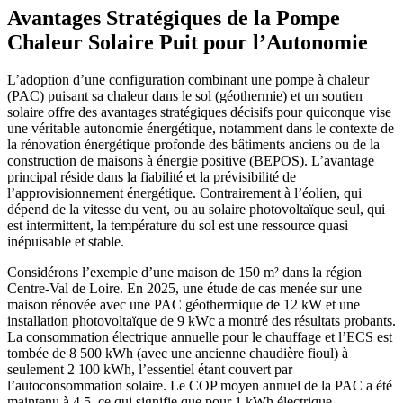
Avantages Stratégiques de la Pompe
Chaleur Solaire Puit pour l’Autonomie
L’adoption d’une configuration combinant une pompe à chaleur
(PAC) puisant sa chaleur dans le sol (géothermie) et un soutien
solaire offre des avantages stratégiques décisifs pour quiconque vise
une véritable autonomie énergétique, notamment dans le contexte de
la rénovation énergétique profonde des bâtiments anciens ou de la
construction de maisons à énergie positive (BEPOS). L’avantage
principal réside dans la fiabilité et la prévisibilité de
l’approvisionnement énergétique. Contrairement à l’éolien, qui
dépend de la vitesse du vent, ou au solaire photovoltaïque seul, qui
est intermittent, la température du sol est une ressource quasi
inépuisable et stable.
Considérons l’exemple d’une maison de 150 m² dans la région
Centre-Val de Loire. En 2025, une étude de cas menée sur une
maison rénovée avec une PAC géothermique de 12 kW et une
installation photovoltaïque de 9 kWc a montré des résultats probants.
La consommation électrique annuelle pour le chauffage et l’ECS est
tombée de 8 500 kWh (avec une ancienne chaudière fioul) à
seulement 2 100 kWh, l’essentiel étant couvert par
l’autoconsommation solaire. Le COP moyen annuel de la PAC a été
maintenu à 4,5, ce qui signifie que pour 1 kWh électrique