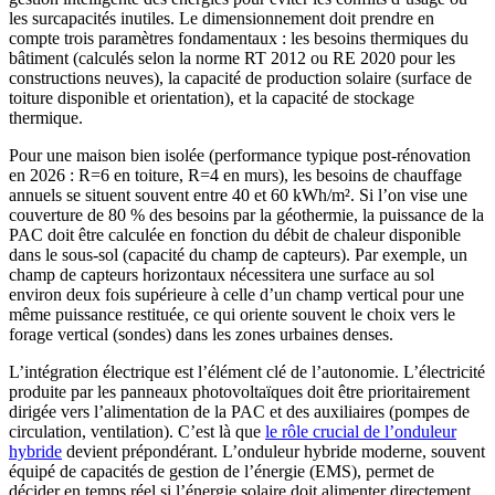
les surcapacités inutiles. Le dimensionnement doit prendre en
compte trois paramètres fondamentaux : les besoins thermiques du
bâtiment (calculés selon la norme RT 2012 ou RE 2020 pour les
constructions neuves), la capacité de production solaire (surface de
toiture disponible et orientation), et la capacité de stockage
thermique.
Pour une maison bien isolée (performance typique post-rénovation
en 2026 : R=6 en toiture, R=4 en murs), les besoins de chauffage
annuels se situent souvent entre 40 et 60 kWh/m². Si l’on vise une
couverture de 80 % des besoins par la géothermie, la puissance de la
PAC doit être calculée en fonction du débit de chaleur disponible
dans le sous-sol (capacité du champ de capteurs). Par exemple, un
champ de capteurs horizontaux nécessitera une surface au sol
environ deux fois supérieure à celle d’un champ vertical pour une
même puissance restituée, ce qui oriente souvent le choix vers le
forage vertical (sondes) dans les zones urbaines denses.
L’intégration électrique est l’élément clé de l’autonomie. L’électricité
produite par les panneaux photovoltaïques doit être prioritairement
dirigée vers l’alimentation de la PAC et des auxiliaires (pompes de
circulation, ventilation). C’est là que
le rôle crucial de l’onduleur
hybride
devient prépondérant. L’onduleur hybride moderne, souvent
équipé de capacités de gestion de l’énergie (EMS), permet de
décider en temps réel si l’énergie solaire doit alimenter directement