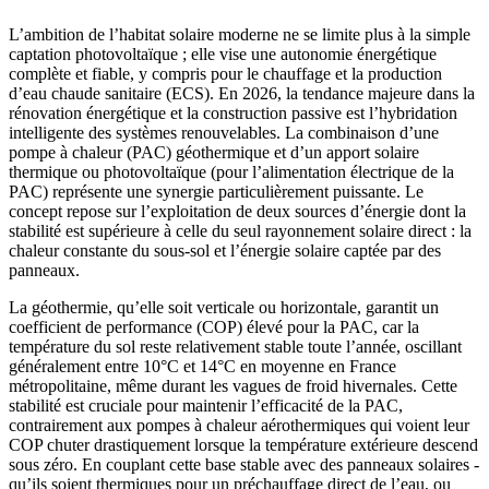
L’ambition de l’habitat solaire moderne ne se limite plus à la simple
captation photovoltaïque ; elle vise une autonomie énergétique
complète et fiable, y compris pour le chauffage et la production
d’eau chaude sanitaire (ECS). En 2026, la tendance majeure dans la
rénovation énergétique et la construction passive est l’hybridation
intelligente des systèmes renouvelables. La combinaison d’une
pompe à chaleur (PAC) géothermique et d’un apport solaire
thermique ou photovoltaïque (pour l’alimentation électrique de la
PAC) représente une synergie particulièrement puissante. Le
concept repose sur l’exploitation de deux sources d’énergie dont la
stabilité est supérieure à celle du seul rayonnement solaire direct : la
chaleur constante du sous-sol et l’énergie solaire captée par des
panneaux.
La géothermie, qu’elle soit verticale ou horizontale, garantit un
coefficient de performance (COP) élevé pour la PAC, car la
température du sol reste relativement stable toute l’année, oscillant
généralement entre 10°C et 14°C en moyenne en France
métropolitaine, même durant les vagues de froid hivernales. Cette
stabilité est cruciale pour maintenir l’efficacité de la PAC,
contrairement aux pompes à chaleur aérothermiques qui voient leur
COP chuter drastiquement lorsque la température extérieure descend
sous zéro. En couplant cette base stable avec des panneaux solaires -
qu’ils soient thermiques pour un préchauffage direct de l’eau, ou