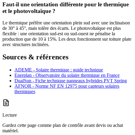
Faut-il une orientation différente pour le thermique
et le photovoltaïque ?
Le thermique préfère une orientation plein sud avec une inclinaison
de 30° à 45°, mais tolère des écarts. Le photovoltaïque est plus
flexible : une orientation sud-est ou sud-ouest ne pénalise la
production que de 10 à 15%. Les deux fonctionnent sur toiture plate
avec structures inclinées.
Sources & références
ADEME - Solaire thermique : guide technique
Enerplan - Observatoire du solaire thermique en France
DualSun - Fiche technique panneaux hybrides PVT Spring
AFNOR - Norme NF EN 12975 pour capteurs solaires
thermiques
Lecture
Gardez cette page comme plan de contrôle avant devis ou achat
matériel.