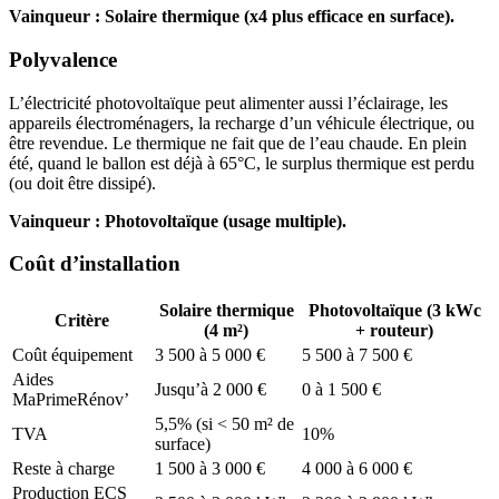
Vainqueur : Solaire thermique (x4 plus efficace en surface).
Polyvalence
L’électricité photovoltaïque peut alimenter aussi l’éclairage, les
appareils électroménagers, la recharge d’un véhicule électrique, ou
être revendue. Le thermique ne fait que de l’eau chaude. En plein
été, quand le ballon est déjà à 65°C, le surplus thermique est perdu
(ou doit être dissipé).
Vainqueur : Photovoltaïque (usage multiple).
Coût d’installation
Solaire thermique
Photovoltaïque (3 kWc
Critère
(4 m²)
+ routeur)
Coût équipement
3 500 à 5 000 €
5 500 à 7 500 €
Aides
Jusqu’à 2 000 €
0 à 1 500 €
MaPrimeRénov’
5,5% (si < 50 m² de
TVA
10%
surface)
Reste à charge
1 500 à 3 000 €
4 000 à 6 000 €
Production ECS