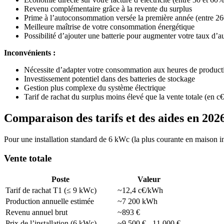
Revenu complémentaire grâce à la revente du surplus
Prime à l’autoconsommation versée la première année (entre 260
Meilleure maîtrise de votre consommation énergétique
Possibilité d’ajouter une batterie pour augmenter votre taux d
Inconvénients :
Nécessite d’adapter votre consommation aux heures de product
Investissement potentiel dans des batteries de stockage
Gestion plus complexe du système électrique
Tarif de rachat du surplus moins élevé que la vente totale (en 
Comparaison des tarifs et des aides en 202
Pour une installation standard de 6 kWc (la plus courante en maison ind
Vente totale
Poste
Valeur
Tarif de rachat T1 (≤ 9 kWc)
~12,4 c€/kWh
Production annuelle estimée
~7 200 kWh
Revenu annuel brut
~893 €
Prix de l’installation (6 kWc)
~9 500 € - 11 000 €