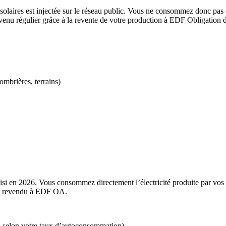
ux solaires est injectée sur le réseau public. Vous ne consommez donc pa
 revenu régulier grâce à la revente de votre production à EDF Obligati
ombrières, terrains)
isi en 2026. Vous consommez directement l’électricité produite par vos
et revendu à EDF OA.
0% selon votre taux d’autoconsommation)