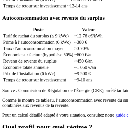
Temps de retour sur investissement
~12-14 ans
Autoconsommation avec revente du surplus
Poste
Valeur
Tarif de rachat du surplus (≤ 9 kWc)
~12,76 c€/kWh
Prime à l’autoconsommation (6 kWc)
~380 €
Taux d’autoconsommation moyen
50-70%
Économie sur facture (hypothèse 50%)
~600 €/an
Revenu de revente du surplus
~450 €/an
Économie totale annuelle
~1 050 €/an
Prix de l’installation (6 kWc)
~9 500 €
Temps de retour sur investissement
~9-10 ans
Source : Commission de Régulation de l’Énergie (CRE), arrêté tarifa
Comme le montre ce tableau, l’autoconsommation avec revente du surplus
combinées aux revenus de la revente.
Pour un calcul détaillé adapté à votre situation, consultez notre
guide 
Quel profil pour quel régime ?