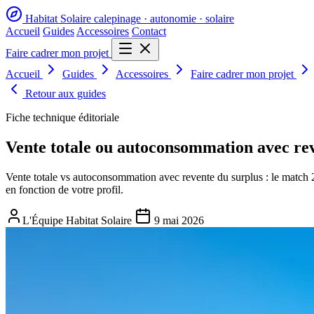
Habitat Solaire
calepinage · autonomie · solaire
Accueil
Guides
Accessoires
Contact
Faire cadrer mon projet
Accueil
Guides
Accessoires
Faire cadrer mon projet
Retour aux guides
Fiche technique éditoriale
Vente totale ou autoconsommation avec rev
Vente totale vs autoconsommation avec revente du surplus : le match 20
en fonction de votre profil.
L'Équipe Habitat Solaire
9 mai 2026