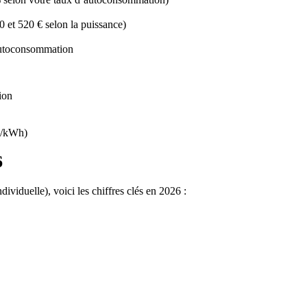
 et 520 € selon la puissance)
’autoconsommation
ion
c€/kWh)
6
ividuelle), voici les chiffres clés en 2026 :