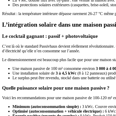
La VMC double flux avec by-pass : elle ventile la maison avec de 
Des protections solaires extérieures (casquettes, brise-soleil, stor
Résultat : la température intérieure dépasse rarement 26-27 °C même p
L’intégration solaire dans une maison pass
Le cocktail gagnant : passif + photovoltaïque
C’est là où le standard Passivhaus devient réellement révolutionnaire
d’électricité qu’elle n’en consomme sur l’année.
Le dimensionnement est beaucoup plus facile que pour une maison st
Une maison passive de 100 m² consomme environ
3 000 à 4 
Une installation solaire de
3 à 4,5 kWc
(8 à 12 panneaux) produ
Le surplus peut être revendu, stocké dans une batterie ou utilisé
Quelle puissance solaire pour une maison passive ?
Voici les recommandations pour une maison passive de 100-120 m² e
Minimum (autoconsommation simple) :
3 kWc. Couvre enviro
Optimisé (autoconsommation + véhicule électrique) :
6 kWc.
Énergie positive (revente du surplus) :
9 kWc. Produit 150 % 