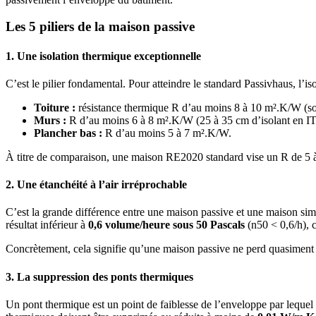
Les 5 piliers de la maison passive
1. Une isolation thermique exceptionnelle
C’est le pilier fondamental. Pour atteindre le standard Passivhaus, l’i
Toiture :
résistance thermique R d’au moins 8 à 10 m².K/W (soit
Murs :
R d’au moins 6 à 8 m².K/W (25 à 35 cm d’isolant en IT
Plancher bas :
R d’au moins 5 à 7 m².K/W.
À titre de comparaison, une maison RE2020 standard vise un R de 5 à 7
2. Une étanchéité à l’air irréprochable
C’est la grande différence entre une maison passive et une maison simpl
résultat inférieur à
0,6 volume/heure sous 50 Pascals
(n50 < 0,6/h), 
Concrètement, cela signifie qu’une maison passive ne perd quasiment pas
3. La suppression des ponts thermiques
Un pont thermique est un point de faiblesse de l’enveloppe par lequel 