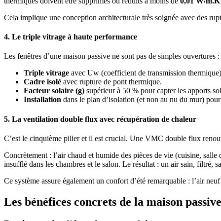
thermiques doivent être supprimés ou réduits à moins de
0,01 W/m.K
Cela implique une conception architecturale très soignée avec des rupt
4. Le triple vitrage à haute performance
Les fenêtres d’une maison passive ne sont pas de simples ouvertures : c
Triple vitrage
avec Uw (coefficient de transmission thermique)
Cadre isolé
avec rupture de pont thermique.
Facteur solaire (g)
supérieur à 50 % pour capter les apports sola
Installation
dans le plan d’isolation (et non au nu du mur) pour 
5. La ventilation double flux avec récupération de chaleur
C’est le cinquième pilier et il est crucial. Une VMC double flux renou
Concrètement : l’air chaud et humide des pièces de vie (cuisine, salle 
insufflé dans les chambres et le salon. Le résultat : un air sain, filtré, 
Ce système assure également un confort d’été remarquable : l’air neuf 
Les bénéfices concrets de la maison passiv