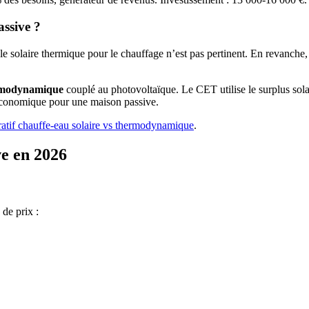
assive ?
le solaire thermique pour le chauffage n’est pas pertinent. En revanche,
rmodynamique
couplé au photovoltaïque. Le CET utilise le surplus solai
us économique pour une maison passive.
atif chauffe-eau solaire vs thermodynamique
.
ve en 2026
de prix :