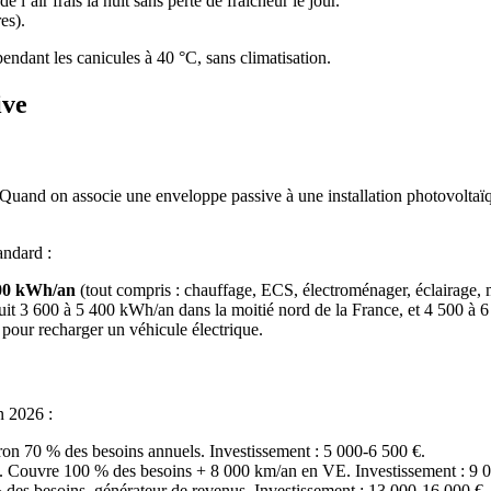
l’air frais la nuit sans perte de fraîcheur le jour.
es).
endant les canicules à 40 °C, sans climatisation.
ive
. Quand on associe une enveloppe passive à une installation photovoltaï
andard :
000 kWh/an
(tout compris : chauffage, ECS, électroménager, éclairage, 
it 3 600 à 5 400 kWh/an dans la moitié nord de la France, et 4 500 à 
 pour recharger un véhicule électrique.
n 2026 :
n 70 % des besoins annuels. Investissement : 5 000-6 500 €.
 Couvre 100 % des besoins + 8 000 km/an en VE. Investissement : 9 0
des besoins, générateur de revenus. Investissement : 13 000-16 000 €.