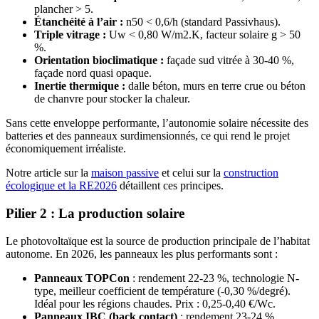
plancher > 5.
Étanchéité à l’air :
n50 < 0,6/h (standard Passivhaus).
Triple vitrage :
Uw < 0,80 W/m2.K, facteur solaire g > 50
%.
Orientation bioclimatique :
façade sud vitrée à 30-40 %,
façade nord quasi opaque.
Inertie thermique :
dalle béton, murs en terre crue ou béton
de chanvre pour stocker la chaleur.
Sans cette enveloppe performante, l’autonomie solaire nécessite des
batteries et des panneaux surdimensionnés, ce qui rend le projet
économiquement irréaliste.
Notre article sur la
maison passive
et celui sur la
construction
écologique et la RE2026
détaillent ces principes.
Pilier 2 : La production solaire
Le photovoltaïque est la source de production principale de l’habitat
autonome. En 2026, les panneaux les plus performants sont :
Panneaux TOPCon
: rendement 22-23 %, technologie N-
type, meilleur coefficient de température (-0,30 %/degré).
Idéal pour les régions chaudes. Prix : 0,25-0,40 €/Wc.
Panneaux IBC (back contact)
: rendement 23-24 %,