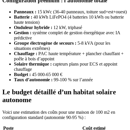
Configuration premium : l’autonomie totale
Panneaux :
15 kWc (36-40 panneaux, toiture sud+est+ouest)
Batterie :
40 kWh LiFePO4 (4 batteries 10 kWh ou batterie
haute tension)
Onduleur hybride :
12 kW, triphasé
Gestion :
système complet de gestion énergétique avec IA
prédictive
Groupe électrogène de secours :
5-8 kVA (pour les
situations extrêmes)
Chauffage :
PAC haute température + plancher chauffant +
poêle à bois d’appoint
Solaire thermique :
capteurs plans pour ECS et appoint
chauffage
Budget :
45 000-65 000 €
Taux d’autonomie :
99-100 % sur l’année
Le budget détaillé d’un habitat solaire
autonome
Voici une estimation des coûts pour une maison de 100 m2 en
configuration standard (autonomie 90-95 %) :
Poste
Coût estimé