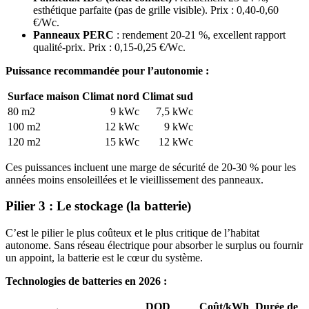
esthétique parfaite (pas de grille visible). Prix : 0,40-0,60
€/Wc.
Panneaux PERC
: rendement 20-21 %, excellent rapport
qualité-prix. Prix : 0,15-0,25 €/Wc.
Puissance recommandée pour l’autonomie :
Surface maison
Climat nord
Climat sud
80 m2
9 kWc
7,5 kWc
100 m2
12 kWc
9 kWc
120 m2
15 kWc
12 kWc
Ces puissances incluent une marge de sécurité de 20-30 % pour les
années moins ensoleillées et le vieillissement des panneaux.
Pilier 3 : Le stockage (la batterie)
C’est le pilier le plus coûteux et le plus critique de l’habitat
autonome. Sans réseau électrique pour absorber le surplus ou fournir
un appoint, la batterie est le cœur du système.
Technologies de batteries en 2026 :
DOD
Coût/kWh
Durée de