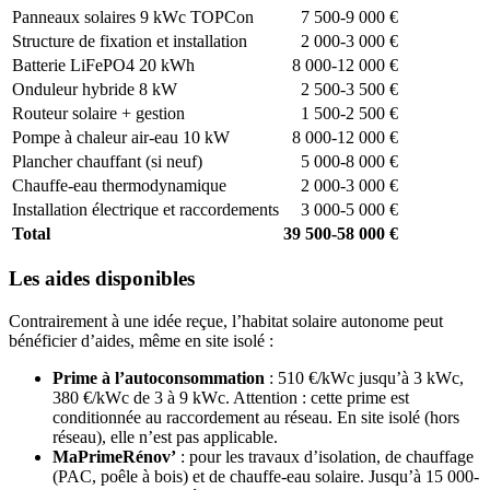
Panneaux solaires 9 kWc TOPCon
7 500-9 000 €
Structure de fixation et installation
2 000-3 000 €
Batterie LiFePO4 20 kWh
8 000-12 000 €
Onduleur hybride 8 kW
2 500-3 500 €
Routeur solaire + gestion
1 500-2 500 €
Pompe à chaleur air-eau 10 kW
8 000-12 000 €
Plancher chauffant (si neuf)
5 000-8 000 €
Chauffe-eau thermodynamique
2 000-3 000 €
Installation électrique et raccordements
3 000-5 000 €
Total
39 500-58 000 €
Les aides disponibles
Contrairement à une idée reçue, l’habitat solaire autonome peut
bénéficier d’aides, même en site isolé :
Prime à l’autoconsommation
: 510 €/kWc jusqu’à 3 kWc,
380 €/kWc de 3 à 9 kWc. Attention : cette prime est
conditionnée au raccordement au réseau. En site isolé (hors
réseau), elle n’est pas applicable.
MaPrimeRénov’
: pour les travaux d’isolation, de chauffage
(PAC, poêle à bois) et de chauffe-eau solaire. Jusqu’à 15 000-