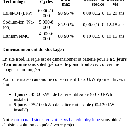
Technologie
Cycles
max
stocké
vie
6 000-10
LiFePO4 (LFP)
90-95 %
0,08-0,12 €
15-20 ans
000
Sodium-ion (Na-
5 000-8
85-90 %
0,06-0,10 €
12-18 ans
ion)
000
4 000-6
Lithium NMC
80-90 %
0,10-0,15 €
10-15 ans
000
Dimensionnement du stockage :
En site isolé, la règle est de dimensionner la batterie pour
3 à 5 jours
d’autonomie
sans soleil (période de grand froid avec couverture
nuageuse prolongée).
Pour une maison autonome consommant 15-20 kWh/jour en hiver, il
faut :
3 jours
: 45-60 kWh de batterie utilisable (60-70 kWh
installé)
5 jours
: 75-100 kWh de batterie utilisable (90-120 kWh
installé)
Notre
comparatif stockage virtuel vs batterie physique
vous aide à
choisir la solution adaptée à votre projet.